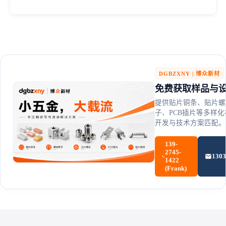
103
0.34
8800
380
QSn6.5-0.1锡青铜
3.3
0.4
1140
80
PA66尼龙
3.1
0.35
1410
65
POM聚甲醛
0.5
0.46
2170
25
PTFE特氟龙
DGBZXNY | 博众新材
PEEK
4.5
0.38
1310
100
免费获取样品与
提供贴片铜条、贴片螺
子、PCB插片等多样
开发与技术方案匹配。
139-
2745-
130
1422
(Frank)