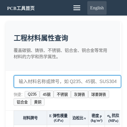
English
PCB工具首页
工程材料属性查询
覆盖碳钢、铸铁、不锈钢、铝合金、铜合金等常用
材料的力学和热学属性。
Q235
快捷：
45钢
不锈钢
灰铸铁
球墨铸铁
铝合金
黄铜
σ
抗拉
σ
E 弹性模量
密度 ρ
b
s
材料牌号
泊松比 ν
(GPa)
(kg/m³)
(MPa)
(