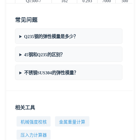
QT500-7
162
0.293
7000
500
QT600-3
169
0.286
7120
600
QT700-2
169
0.305
7090
700
常见问题
QT800-2
174
0.27
7300
800
Q235钢的弹性模量是多少？
SUS304
193
0.29
7930
520
SUS316
193
0.3
8000
480
45钢和Q235的区别？
SUS301
193
0.29
7900
520
SUS430
200
0.28
7700
450
不锈钢SUS304的弹性模量？
6061-T6
69
0.33
2710
310
6063-T5
69
0.33
2690
185
7075-T6
72
0.33
2810
572
5052-H32
70
0.33
2680
228
相关工具
2024-T4
73
0.33
2780
469
103
0.34
8430
370
H62黄铜
机械强度校核
金属重量计算
110
0.34
8500
320
H68黄铜
压入力计算器
117
0.34
8900
200
紫铜T2