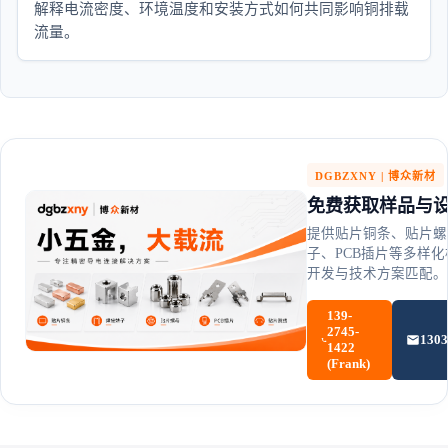
解释电流密度、环境温度和安装方式如何共同影响铜排载
流量。
DGBZXNY | 博众新材
免费获取样品与
提供贴片铜条、贴片螺
子、PCB插片等多样
开发与技术方案匹配。
139-
2745-
130
1422
(Frank)