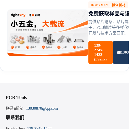
DGBZXNY | 博众新材
免费获取样品与
提供贴片铜条、贴片螺
子、PCB插片等多样
开发与技术方案匹配。
139-
2745-
130
1422
(Frank)
PCB Tools
联系邮箱：
13030870@qq.com
联系我们
Frank Chen:
139.2745.1422