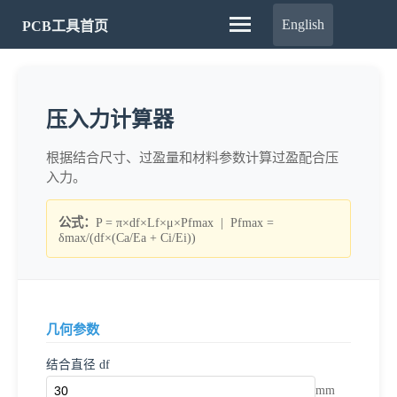
English
PCB工具首页
压入力计算器
根据结合尺寸、过盈量和材料参数计算过盈配合压
入力。
公式：
P = π×df×Lf×μ×Pfmax | Pfmax =
δmax/(df×(Ca/Ea + Ci/Ei))
几何参数
结合直径 df
mm